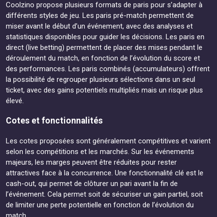
Coolzino propose plusieurs formats de paris pour s’adapter à
différents styles de jeu. Les paris pré-match permettent de
miser avant le début d’un événement, avec des analyses et
statistiques disponibles pour guider les décisions. Les paris en
direct (live betting) permettent de placer des mises pendant le
déroulement du match, en fonction de l’évolution du score et
des performances. Les paris combinés (accumulateurs) offrent
la possibilité de regrouper plusieurs sélections dans un seul
ticket, avec des gains potentiels multipliés mais un risque plus
élevé.
Cotes et fonctionnalités
Les cotes proposées sont généralement compétitives et varient
selon les compétitions et les marchés. Sur les événements
majeurs, les marges peuvent être réduites pour rester
attractives face à la concurrence. Une fonctionnalité clé est le
cash-out, qui permet de clôturer un pari avant la fin de
l’événement. Cela permet soit de sécuriser un gain partiel, soit
de limiter une perte potentielle en fonction de l’évolution du
match.