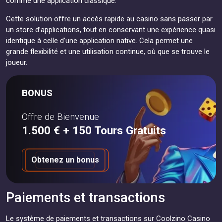
comme une application classique.
Cette solution offre un accès rapide au casino sans passer par
un store d’applications, tout en conservant une expérience quasi
identique à celle d’une application native. Cela permet une
grande flexibilité et une utilisation continue, où que se trouve le
joueur.
BONUS
Offre de Bienvenue
1.500 € + 150 Tours Gratuits
Obtenez un bonus
Paiements et transactions
Le système de paiements et transactions sur Coolzino Casino