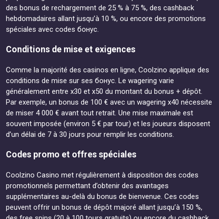
des bonus de rechargement de 25 % à 75 %, des cashback
hebdomadaires allant jusqu’à 10 %, ou encore des promotions
spéciales avec codes бонус.
Conditions de mise et exigences
Comme la majorité des casinos en ligne, Coolzino applique des
conditions de mise sur ses бонус. Le wagering varie
généralement entre x30 et x50 du montant du bonus + dépôt.
Par exemple, un bonus de 100 € avec un wagering x40 nécessite
de miser 4 000 € avant tout retrait. Une mise maximale est
souvent imposée (environ 5 € par tour) et les joueurs disposent
d’un délai de 7 à 30 jours pour remplir les conditions.
Codes promo et offres spéciales
Coolzino Casino met régulièrement à disposition des codes
promotionnels permettant d’obtenir des avantages
supplémentaires au-delà du bonus de bienvenue. Ces codes
peuvent offrir un bonus de dépôt majoré allant jusqu’à 150 %,
des free spins (20 à 100 tours gratuits) ou encore du cashback