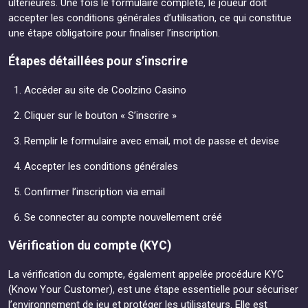
ultérieures. Une fois le formulaire complété, le joueur doit
accepter les conditions générales d’utilisation, ce qui constitue
une étape obligatoire pour finaliser l’inscription.
Étapes détaillées pour s’inscrire
Accéder au site de Coolzino Casino
Cliquer sur le bouton « S’inscrire »
Remplir le formulaire avec email, mot de passe et devise
Accepter les conditions générales
Confirmer l’inscription via email
Se connecter au compte nouvellement créé
Vérification du compte (KYC)
La vérification du compte, également appelée procédure KYC
(Know Your Customer), est une étape essentielle pour sécuriser
l’environnement de jeu et protéger les utilisateurs. Elle est