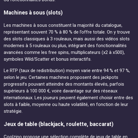
Machines à sous (slots)
Les machines à sous constituent la majorité du catalogue,
représentant souvent 70 % à 80 % de l’offre totale. On y trouve
des slots classiques à 3 rouleaux, mais aussi des vidéos slots
modernes à 5 rouleaux ou plus, intégrant des fonctionnalités
avancées comme les free spins, multiplicateurs (x2 à x500),
symboles Wild/Scatter et bonus interactifs.
Le RTP (taux de redistribution) moyen varie entre 94 % et 97 %,
selon le jeu. Certaines machines proposent des jackpots
progressifs pouvant atteindre des montants élevés, parfois
supérieurs à 100 000 €, voire davantage sur des réseaux
internationaux. Les joueurs peuvent également choisir entre des
slots à faible, moyenne ou haute volatilité, en fonction de leur
stratégie.
Jeux de table (blackjack, roulette, baccarat)
Coolzino propose une sélection complète de jeux de table en