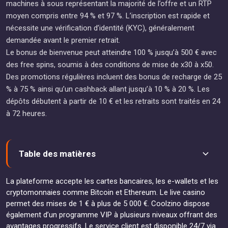
machines à sous représentant la majorité de l’offre et un RTP
moyen compris entre 94 % et 97 %. L’inscription est rapide et
nécessite une vérification d’identité (KYC), généralement
demandée avant le premier retrait.
Le bonus de bienvenue peut atteindre 100 % jusqu’à 500 € avec
des free spins, soumis à des conditions de mise de x30 à x50.
Des promotions régulières incluent des bonus de recharge de 25
% à 75 % ainsi qu’un cashback allant jusqu’à 10 % à 20 %. Les
dépôts débutent à partir de 10 € et les retraits sont traités en 24
à 72 heures.
Table des matières
Table des matières
Introduction à Coolzino Casino
La plateforme accepte les cartes bancaires, les e-wallets et les
Inscription et création de compte
cryptomonnaies comme Bitcoin et Ethereum. Le live casino
Étapes détaillées pour s’inscrire
permet des mises de 1 € à plus de 5 000 €. Coolzino dispose
Vérification du compte (KYC)
également d’un programme VIP à plusieurs niveaux offrant des
Offres promotionnelles et bonus
avantages progressifs. Le service client est disponible 24/7 via