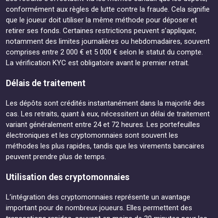
conformément aux règles de lutte contre la fraude. Cela signifie
que le joueur doit utiliser la même méthode pour déposer et
retirer ses fonds. Certaines restrictions peuvent s’appliquer,
notamment des limites journalières ou hebdomadaires, souvent
comprises entre 2 000 € et 5 000 € selon le statut du compte.
La vérification KYC est obligatoire avant le premier retrait.
Délais de traitement
Les dépôts sont crédités instantanément dans la majorité des
cas. Les retraits, quant à eux, nécessitent un délai de traitement
variant généralement entre 24 et 72 heures. Les portefeuilles
électroniques et les cryptomonnaies sont souvent les
méthodes les plus rapides, tandis que les virements bancaires
peuvent prendre plus de temps.
Utilisation des cryptomonnaies
L’intégration des cryptomonnaies représente un avantage
important pour de nombreux joueurs. Elles permettent des