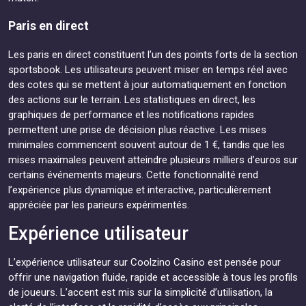
Paris en direct
Les paris en direct constituent l’un des points forts de la section
sportsbook. Les utilisateurs peuvent miser en temps réel avec
des cotes qui se mettent à jour automatiquement en fonction
des actions sur le terrain. Les statistiques en direct, les
graphiques de performance et les notifications rapides
permettent une prise de décision plus réactive. Les mises
minimales commencent souvent autour de 1 €, tandis que les
mises maximales peuvent atteindre plusieurs milliers d’euros sur
certains événements majeurs. Cette fonctionnalité rend
l’expérience plus dynamique et interactive, particulièrement
appréciée par les parieurs expérimentés.
Expérience utilisateur
L’expérience utilisateur sur Coolzino Casino est pensée pour
offrir une navigation fluide, rapide et accessible à tous les profils
de joueurs. L’accent est mis sur la simplicité d’utilisation, la