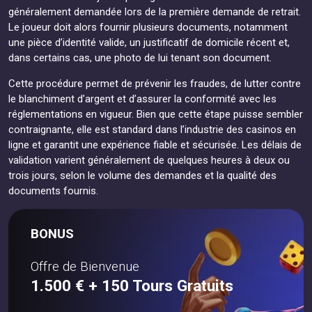
généralement demandée lors de la première demande de retrait.
Le joueur doit alors fournir plusieurs documents, notamment
une pièce d’identité valide, un justificatif de domicile récent et,
dans certains cas, une photo de lui tenant son document.
Cette procédure permet de prévenir les fraudes, de lutter contre
le blanchiment d’argent et d’assurer la conformité avec les
réglementations en vigueur. Bien que cette étape puisse sembler
contraignante, elle est standard dans l’industrie des casinos en
ligne et garantit une expérience fiable et sécurisée. Les délais de
validation varient généralement de quelques heures à deux ou
trois jours, selon le volume des demandes et la qualité des
documents fournis.
BONUS
Offre de Bienvenue
1.500 € + 150 Tours Gratuits