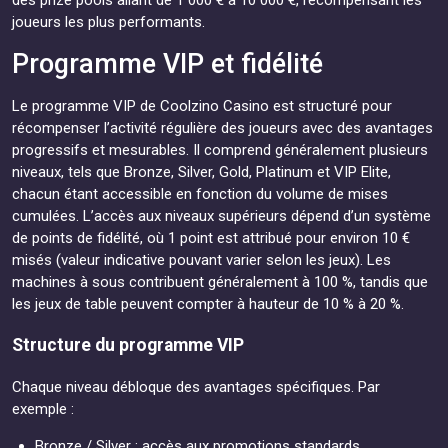
joueurs les plus performants.
Programme VIP et fidélité
Le programme VIP de Coolzino Casino est structuré pour
récompenser l’activité régulière des joueurs avec des avantages
progressifs et mesurables. Il comprend généralement plusieurs
niveaux, tels que Bronze, Silver, Gold, Platinum et VIP Elite,
chacun étant accessible en fonction du volume de mises
cumulées. L’accès aux niveaux supérieurs dépend d’un système
de points de fidélité, où 1 point est attribué pour environ 10 €
misés (valeur indicative pouvant varier selon les jeux). Les
machines à sous contribuent généralement à 100 %, tandis que
les jeux de table peuvent compter à hauteur de 10 % à 20 %.
Structure du programme VIP
Chaque niveau débloque des avantages spécifiques. Par
exemple :
Bronze / Silver : accès aux promotions standards