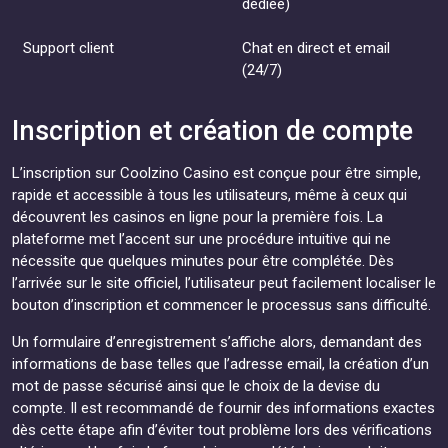
dédiée)
Version mobile optimisée
Application mobile (iOS / Android)
Support client
Chat en direct et email
Paiements et transactions
(24/7)
Méthodes de dépôt
Méthodes de retrait
Inscription et création de compte
Délais de traitement
Utilisation des cryptomonnaies
Sécurité et réglementation
L’inscription sur Coolzino Casino est conçue pour être simple,
Protection des données
rapide et accessible à tous les utilisateurs, même à ceux qui
Jeu responsable et outils de contrôle
découvrent les casinos en ligne pour la première fois. La
Support client
plateforme met l’accent sur une procédure intuitive qui ne
Conclusion finale
nécessite que quelques minutes pour être complétée. Dès
FAQ Coolzino Casino
l’arrivée sur le site officiel, l’utilisateur peut facilement localiser le
bouton d’inscription et commencer le processus sans difficulté.
Un formulaire d’enregistrement s’affiche alors, demandant des
informations de base telles que l’adresse email, la création d’un
mot de passe sécurisé ainsi que le choix de la devise du
compte. Il est recommandé de fournir des informations exactes
dès cette étape afin d’éviter tout problème lors des vérifications